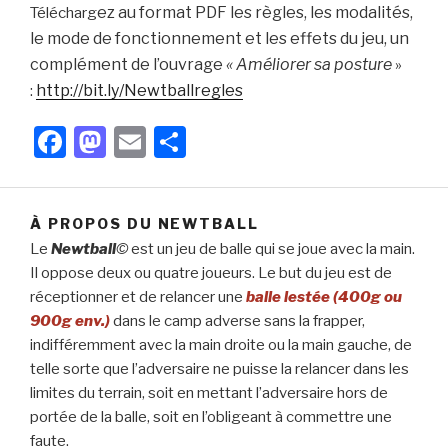
ez au format PDF les règles, les modalités,
Télécharg
le mode de fonctionnement et les effets du jeu, un
complément de l’ouvrage
« Améliorer sa posture
»
http://bit.ly/Newtballregles
:
F
M
E
P
a
a
m
ar
c
st
ail
ta
À PROPOS DU NEWTBALL
e
o
g
Le
Newtball
©
est un jeu de balle qui se joue avec la main.
b
d
er
Il oppose deux ou quatre joueurs. Le but du jeu est de
o
o
réceptionner et de relancer une
balle lestée (400g ou
900g env.)
dans le camp adverse sans la frapper,
o
n
indifféremment avec la main droite ou la main gauche, de
k
telle sorte que l’adversaire ne puisse la relancer dans les
limites du terrain, soit en mettant l’adversaire hors de
portée de la balle, soit en l’obligeant à commettre une
faute.