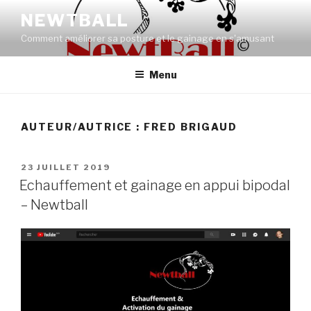
Aller
NEWTBALL
au
Comment améliorer sa posture et le gainage en s'amusant
contenu
principal
Menu
AUTEUR/AUTRICE :
FRED BRIGAUD
PUBLIÉ
23 JUILLET 2019
LE
Echauffement et gainage en appui bipodal
– Newtball