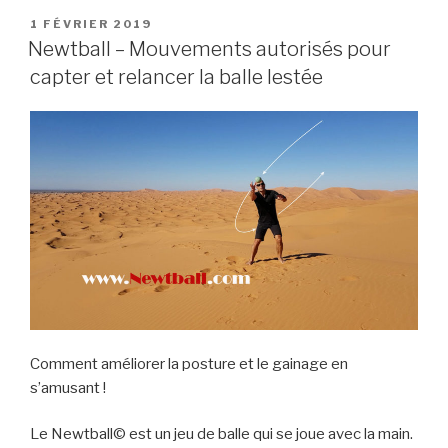
c
st
ail
ta
appui
PUBLIÉ
1 FÉVRIER 2019
e
o
g
LE
Newtball – Mouvements autorisés pour
bipodal
b
d
er
–
capter et relancer la balle lestée
Newtball »
o
o
o
n
k
Comment améliorer la posture et le gainage en
s’amusant !
Le Newtball© est un jeu de balle qui se joue avec la main.