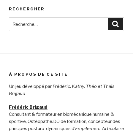
c
st
ail
ta
e
o
g
RECHERCHER
b
d
er
Recherche
Reche
o
o
pour
:
o
n
k
À PROPOS DE CE SITE
Un jeu développé par
Frédéric, Kathy, Théo et Thaïs
Brigaud
Frédéric Brigaud
Consultant & formateur en biomécanique humaine &
sportive, Ostéopathe.DO de formation, concepteur des
principes posturo-dynamiques d’
Empilement Articulaire